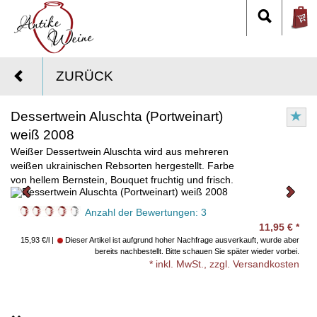
ZURÜCK
Dessertwein Aluschta (Portweinart)
weiß 2008
Weißer Dessertwein Aluschta wird aus mehreren
weißen ukrainischen Rebsorten hergestellt. Farbe
von hellem Bernstein, Bouquet fruchtig und frisch.
Anzahl der Bewertungen:
3
11,95
€
*
15,93 €/l
Dieser Artikel ist aufgrund hoher Nachfrage ausverkauft, wurde aber
bereits nachbestellt. Bitte schauen Sie später wieder vorbei.
* inkl. MwSt., zzgl. Versandkosten
Aus Patentgründen dürfen wir leider diesen Dessertwein nicht